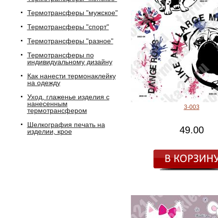
Термотрансферы "мужское"
Термотрансферы "спорт"
Термотрансферы "разное"
Термотрансферы по
индивидуальному дизайну
Как нанести термонаклейку
на одежду
Уход, глаженье изделия с
нанесенным
3-003
термотрансфером
Шелкография печать на
49.00
изделии, крое