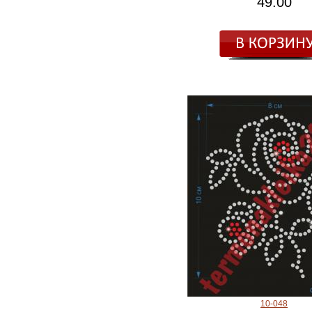
49.00
10-048