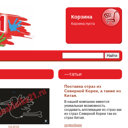
Корзина
Корзина пуста
—татьи
Поставка страз из
Северной Кореи, а также из
Китая.
В нашей компании имеется
уникальная возможность
создавать аппликации из страз как
из страз Северной Кореи так из
страз Китая.
ѕодробнее
10-010