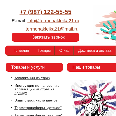
+7 (987) 122-55-55
E-mail:
info@termonakleika21.ru
termonakleika21@mail.ru
Заказать звонок
Главная
Товары
О нас
Доставка и оплата
Товары и услуги
Наши товары
Аппликации из страз
Инструкция по нанесению
аппликаций из страз на
одежду
Виды страз, карта цветов
Термотрансферы "детское"
Термотрансферы "женское"