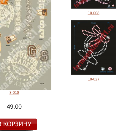
10-008
10-027
3-010
49.00