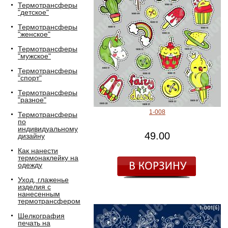
Термотрансферы
"детское"
Термотрансферы
"женское"
Термотрансферы
"мужское"
Термотрансферы
"спорт"
Термотрансферы
"разное"
1-008
Термотрансферы
по
индивидуальному
49.00
дизайну
Как нанести
термонаклейку на
одежду
Уход, глаженье
изделия с
нанесенным
термотрансфером
Шелкография
печать на