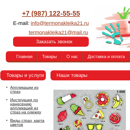
+7 (987) 122-55-55
E-mail:
info@termonakleika21.ru
termonakleika21@mail.ru
Заказать звонок
Главная
Товары
О нас
Доставка и оплата
Товары и услуги
Наши товары
Аппликации из
страз
Инструкция по
нанесению
аппликаций из
страз на одежду
Виды страз, карта
цветов