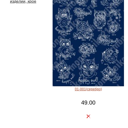
изделии, крое
01-001(серебро)
49.00