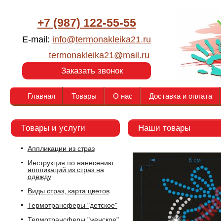
+7 (987) 122-55-55
E-mail:
info@termonakleika21.ru
termonakleika21@mail.ru
Заказать звонок
Главная
Товары
О нас
Доставка и оплата
Товары и услуги
Наши товары
Аппликации из страз
Инструкция по нанесению
аппликаций из страз на
одежду
Виды страз, карта цветов
Термотрансферы "детское"
Термотрансферы "женское"