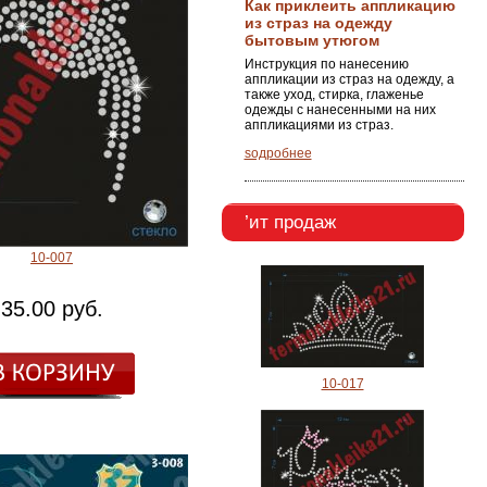
Как приклеить аппликацию
из страз на одежду
бытовым утюгом
Инструкция по нанесению
аппликации из страз на одежду, а
также уход, стирка, глаженье
одежды с нанесенными на них
аппликациями из страз.
ѕодробнее
’ит продаж
10-007
35.00 руб.
10-017