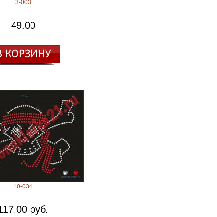
3-003
49.00
10-034
117.00 руб.