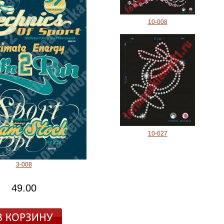
10-008
10-027
3-008
49.00