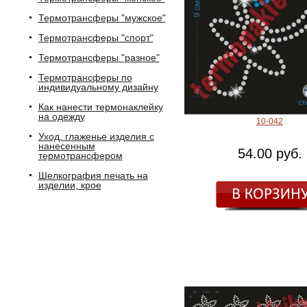
Термотрансферы "мужское"
Термотрансферы "спорт"
Термотрансферы "разное"
Термотрансферы по
индивидуальному дизайну
Как нанести термонаклейку
на одежду
10-042
Уход, глаженье изделия с
нанесенным
54.00 руб.
термотрансфером
Шелкография печать на
изделии, крое