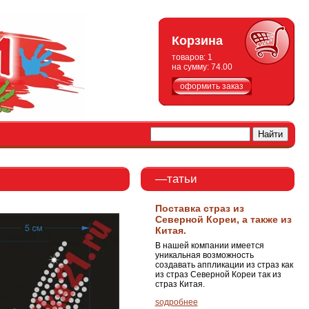
Корзина
товаров:
1
на сумму:
74.00
оформить заказ
—татьи
Поставка страз из
Северной Кореи, а также из
Китая.
В нашей компании имеется
уникальная возможность
создавать аппликации из страз как
из страз Северной Кореи так из
страз Китая.
ѕодробнее