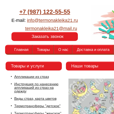
+7 (987) 122-55-55
E-mail:
info@termonakleika21.ru
termonakleika21@mail.ru
Заказать звонок
Главная
Товары
О нас
Доставка и оплата
Товары и услуги
Наши товары
Аппликации из страз
Инструкция по нанесению
аппликаций из страз на
одежду
Виды страз, карта цветов
Термотрансферы "детское"
Термотрансферы "женское"