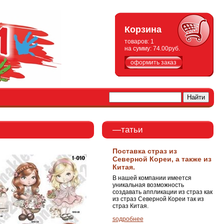
Корзина
товаров:
1
на сумму:
74.00руб.
оформить заказ
—татьи
Поставка страз из
Северной Кореи, а также из
Китая.
В нашей компании имеется
уникальная возможность
создавать аппликации из страз как
из страз Северной Кореи так из
страз Китая.
ѕодробнее