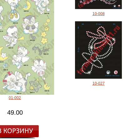
10-008
10-027
01-002
49.00