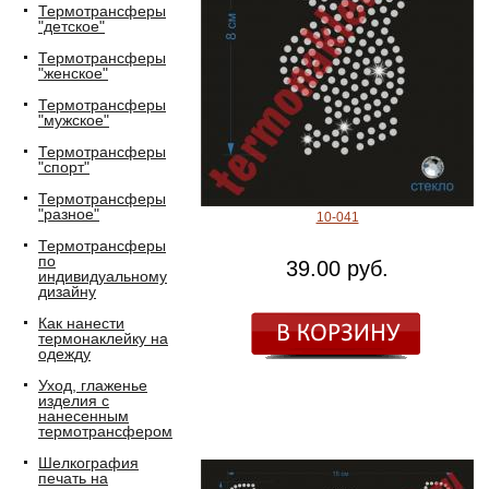
Термотрансферы
"детское"
Термотрансферы
"женское"
Термотрансферы
"мужское"
Термотрансферы
"спорт"
Термотрансферы
"разное"
10-041
Термотрансферы
по
39.00 руб.
индивидуальному
дизайну
Как нанести
термонаклейку на
одежду
Уход, глаженье
изделия с
нанесенным
термотрансфером
Шелкография
печать на