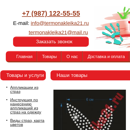
+7 (987) 122-55-55
E-mail:
info@termonakleika21.ru
termonakleika21@mail.ru
Заказать звонок
Главная
Товары
О нас
Доставка и оплата
Товары и услуги
Наши товары
Аппликации из
страз
Инструкция по
нанесению
аппликаций из
страз на одежду
Виды страз, карта
цветов