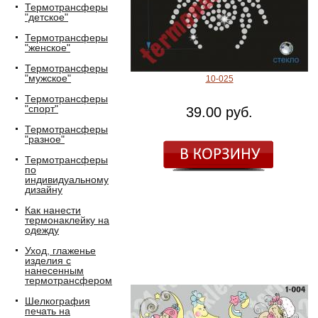
Термотрансферы
"детское"
Термотрансферы
"женское"
Термотрансферы
"мужское"
10-025
Термотрансферы
"спорт"
39.00 руб.
Термотрансферы
"разное"
Термотрансферы
по
индивидуальному
дизайну
Как нанести
термонаклейку на
одежду
Уход, глаженье
изделия с
нанесенным
термотрансфером
Шелкография
печать на