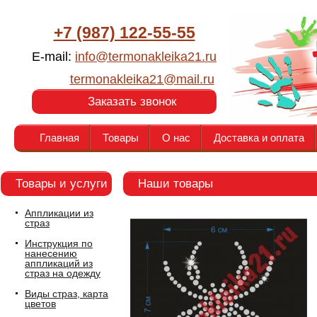
+7 (987) 122-55-55
E-mail:
info@termonakleika21.ru
termonakleika21@mail.ru
Заказать звонок
Главная
Товары
О нас
Доставка и оплата
Товары и услуги
Наши товары
Аппликации из
страз
Инструкция по
нанесению
аппликаций из
страз на одежду
Виды страз, карта
цветов