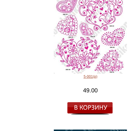
5-001(р)
49.00