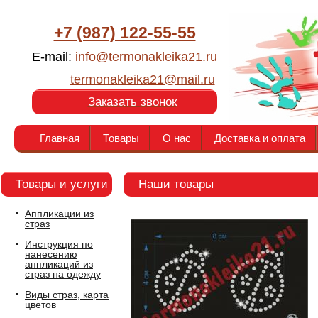
+7 (987) 122-55-55
E-mail:
info@termonakleika21.ru
termonakleika21@mail.ru
Заказать звонок
Главная
Товары
О нас
Доставка и оплата
Товары и услуги
Наши товары
Аппликации из
страз
Инструкция по
нанесению
аппликаций из
страз на одежду
Виды страз, карта
цветов