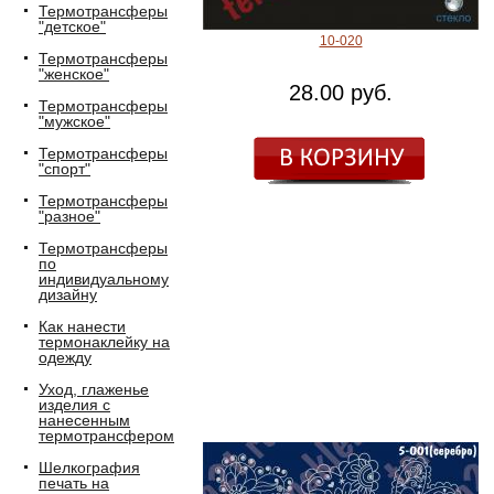
Термотрансферы
"детское"
10-020
Термотрансферы
"женское"
28.00 руб.
Термотрансферы
"мужское"
Термотрансферы
"спорт"
Термотрансферы
"разное"
Термотрансферы
по
индивидуальному
дизайну
Как нанести
термонаклейку на
одежду
Уход, глаженье
изделия с
нанесенным
термотрансфером
Шелкография
печать на