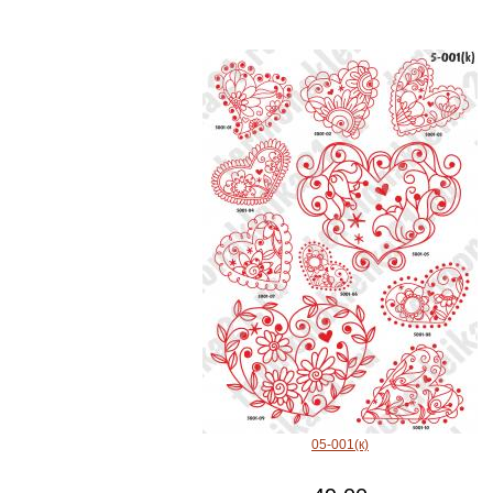
05-001(к)