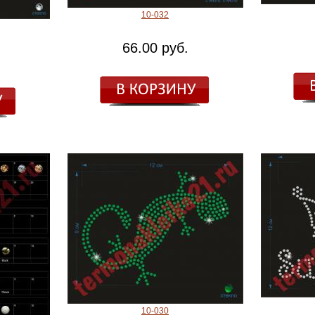
10-032
66.00 руб.
10-030