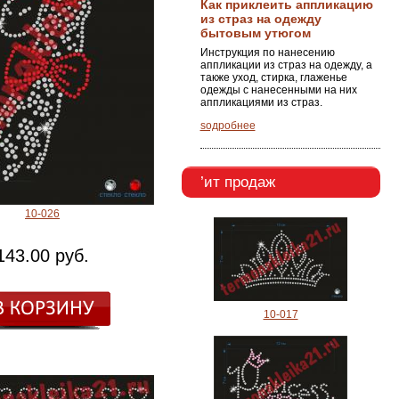
Как приклеить аппликацию
из страз на одежду
бытовым утюгом
Инструкция по нанесению
аппликации из страз на одежду, а
также уход, стирка, глаженье
одежды с нанесенными на них
аппликациями из страз.
ѕодробнее
’ит продаж
10-026
143.00 руб.
10-017