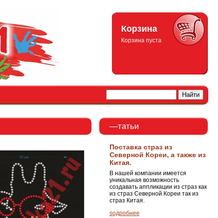
Корзина
Корзина пуста
—татьи
Поставка страз из
Северной Кореи, а также из
Китая.
В нашей компании имеется
уникальная возможность
создавать аппликации из страз как
из страз Северной Кореи так из
страз Китая.
ѕодробнее