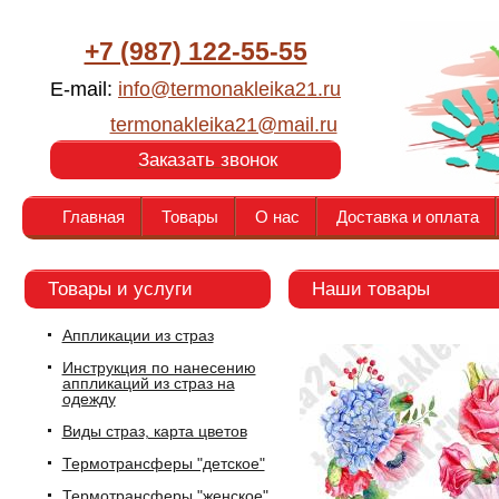
+7 (987) 122-55-55
E-mail:
info@termonakleika21.ru
termonakleika21@mail.ru
Заказать звонок
Главная
Товары
О нас
Доставка и оплата
Товары и услуги
Наши товары
Аппликации из страз
Инструкция по нанесению
аппликаций из страз на
одежду
Виды страз, карта цветов
Термотрансферы "детское"
Термотрансферы "женское"