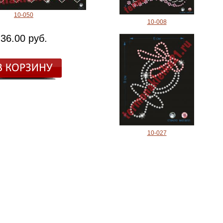
10-050
10-008
36.00 руб.
10-027