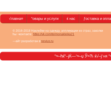
√лавна¤
“овары и услуги
ќ нас
ƒоставка и опл
© 2016-2018 Наклейки на одежду, аппликации из страз, заколки
ћы ¬контакте:
https://vk.com/termonakleika21
—айт разработан в
nevius.ru
“≈–ћќ“–јЌ—‘≈–џ Ў≈Ћ ќ√–ј‘»я “