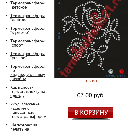
Термотрансферы
"детское"
Термотрансферы
"женское"
Термотрансферы
"мужское"
Термотрансферы
"спорт"
Термотрансферы
"разное"
Термотрансферы
по
индивидуальному
дизайну
10-048
Как нанести
термонаклейку на
67.00 руб.
одежду
Уход, глаженье
изделия с
нанесенным
термотрансфером
Шелкография
печать на