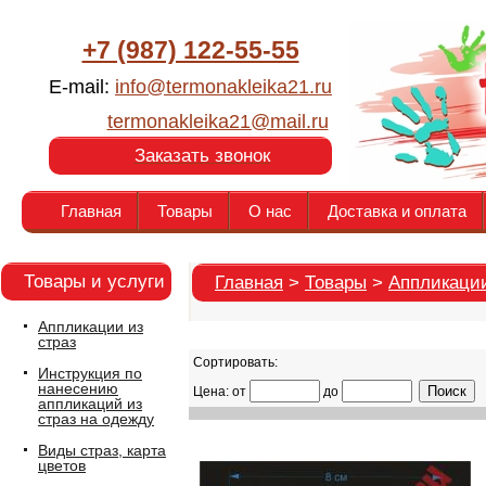
+7 (987) 122-55-55
E-mail:
info@termonakleika21.ru
termonakleika21@mail.ru
Заказать звонок
Главная
Товары
О нас
Доставка и оплата
Товары и услуги
Главная
>
Товары
>
Аппликации
Аппликации из
страз
Сортировать:
Инструкция по
нанесению
Цена: от
до
аппликаций из
страз на одежду
Виды страз, карта
цветов