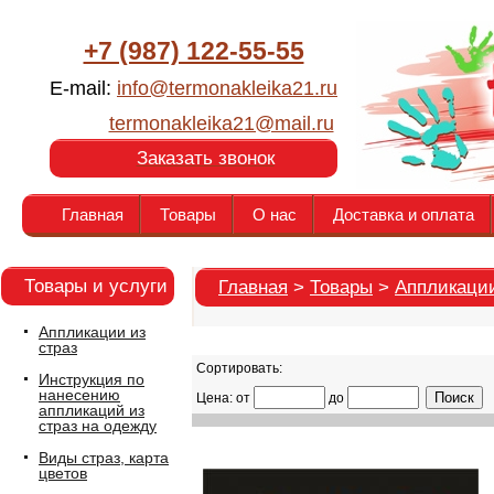
+7 (987) 122-55-55
E-mail:
info@termonakleika21.ru
termonakleika21@mail.ru
Заказать звонок
Главная
Товары
О нас
Доставка и оплата
Товары и услуги
Главная
>
Товары
>
Аппликации
Аппликации из
страз
Сортировать:
Инструкция по
нанесению
Цена: от
до
аппликаций из
страз на одежду
Виды страз, карта
цветов