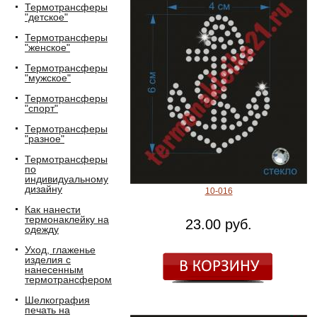
Термотрансферы
"детское"
Термотрансферы
"женское"
Термотрансферы
"мужское"
Термотрансферы
"спорт"
Термотрансферы
"разное"
Термотрансферы
по
индивидуальному
дизайну
10-016
Как нанести
термонаклейку на
23.00 руб.
одежду
Уход, глаженье
изделия с
нанесенным
термотрансфером
Шелкография
печать на