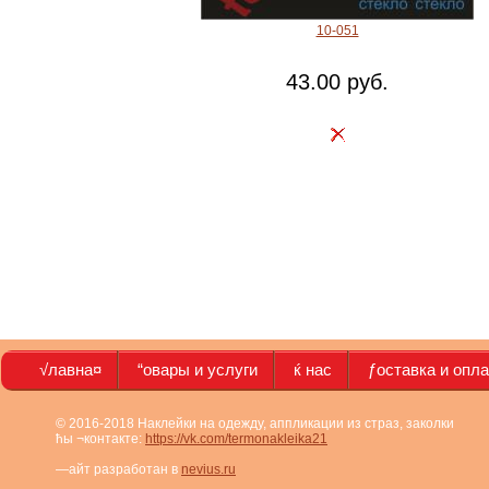
10-051
43.00 руб.
√лавна¤
“овары и услуги
ќ нас
ƒоставка и опл
© 2016-2018 Наклейки на одежду, аппликации из страз, заколки
ћы ¬контакте:
https://vk.com/termonakleika21
—айт разработан в
nevius.ru