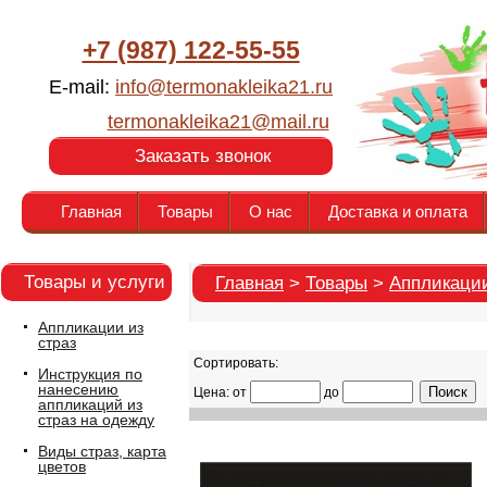
+7 (987) 122-55-55
E-mail:
info@termonakleika21.ru
termonakleika21@mail.ru
Заказать звонок
Главная
Товары
О нас
Доставка и оплата
Товары и услуги
Главная
>
Товары
>
Аппликации
Аппликации из
страз
Сортировать:
Инструкция по
нанесению
Цена: от
до
аппликаций из
страз на одежду
Виды страз, карта
цветов