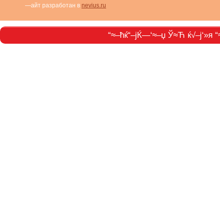
—айт разработан в
nevius.ru
“≈–ћќ“–јЌ—‘≈–џ Ў≈Ћ ќ√–ј‘»я “