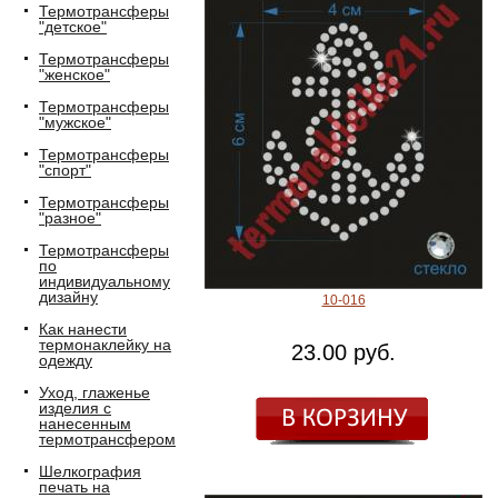
Термотрансферы
"детское"
Термотрансферы
"женское"
Термотрансферы
"мужское"
Термотрансферы
"спорт"
Термотрансферы
"разное"
Термотрансферы
по
индивидуальному
дизайну
10-016
Как нанести
термонаклейку на
23.00 руб.
одежду
Уход, глаженье
изделия с
нанесенным
термотрансфером
Шелкография
печать на