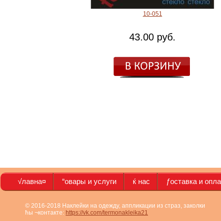
10-051
43.00 руб.
√лавна¤
“овары и услуги
ќ нас
ƒоставка и опл
© 2016-2018 Наклейки на одежду, аппликации из страз, заколки
ћы ¬контакте:
https://vk.com/termonakleika21