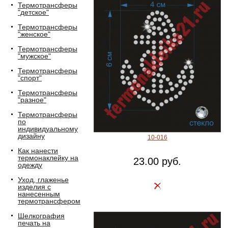
Термотрансферы
"детское"
Термотрансферы
"женское"
Термотрансферы
"мужское"
Термотрансферы
"спорт"
Термотрансферы
"разное"
Термотрансферы
по
индивидуальному
дизайну
10-016
Как нанести
термонаклейку на
23.00 руб.
одежду
Уход, глаженье
изделия с
нанесенным
термотрансфером
Шелкография
печать на