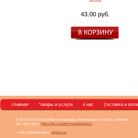
43.00 руб.
√лавна¤
“овары и услуги
ќ нас
ƒоставка и опл
© 2016-2018 Наклейки на одежду, аппликации из страз, заколки
ћы ¬контакте:
https://vk.com/termonakleika21
—айт разработан в
nevius.ru