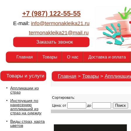
+7 (987) 122-55-55
E-mail:
info@termonakleika21.ru
termonakleika21@mail.ru
Заказать звонок
Главная
Товары
О нас
Доставка и оплата
Товары и услуги
Главная
>
Товары
>
Аппликации
Аппликации из
страз
Сортировать:
Инструкция по
нанесению
Цена: от
до
аппликаций из
страз на одежду
Виды страз, карта
цветов