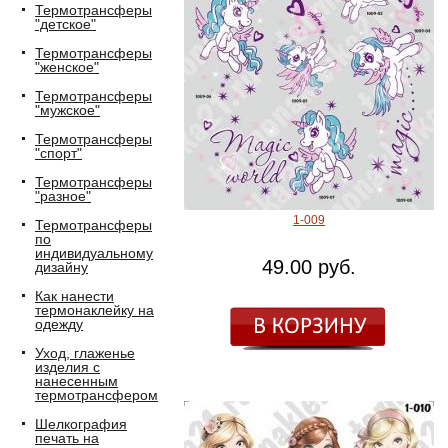
Термотрансферы
"детское"
Термотрансферы
"женское"
Термотрансферы
"мужское"
Термотрансферы
"спорт"
Термотрансферы
"разное"
1-009
Термотрансферы
по
индивидуальному
49.00 руб.
дизайну
Как нанести
термонаклейку на
одежду
Уход, глаженье
изделия с
нанесенным
термотрансфером
Шелкография
печать на