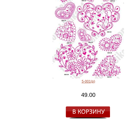
5-001(р)
49.00