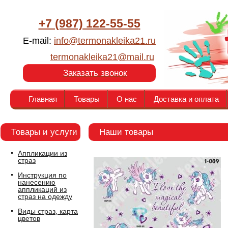
+7 (987) 122-55-55
E-mail:
info@termonakleika21.ru
termonakleika21@mail.ru
Заказать звонок
Главная
Товары
О нас
Доставка и оплата
Товары и услуги
Наши товары
Аппликации из
страз
Инструкция по
нанесению
аппликаций из
страз на одежду
Виды страз, карта
цветов