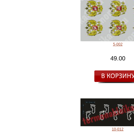
5-002
49.00
10-012