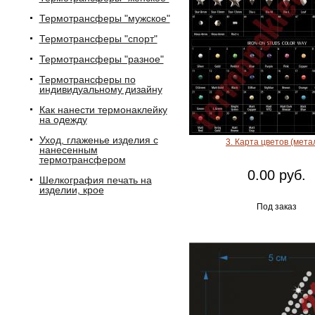
Термотрансферы "мужское"
Термотрансферы "спорт"
Термотрансферы "разное"
Термотрансферы по
индивидуальному дизайну
Как нанести термонаклейку
на одежду
Уход, глаженье изделия с
3. Карта цветов (мета
нанесенным
термотрансфером
0.00 руб.
Шелкография печать на
изделии, крое
Под заказ