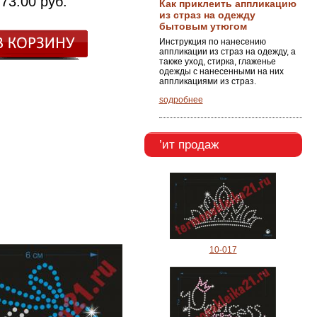
73.00 руб.
Как приклеить аппликацию
из страз на одежду
бытовым утюгом
Инструкция по нанесению
аппликации из страз на одежду, а
также уход, стирка, глаженье
одежды с нанесенными на них
аппликациями из страз.
ѕодробнее
’ит продаж
10-017