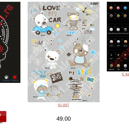
5. К
01-007
49.00