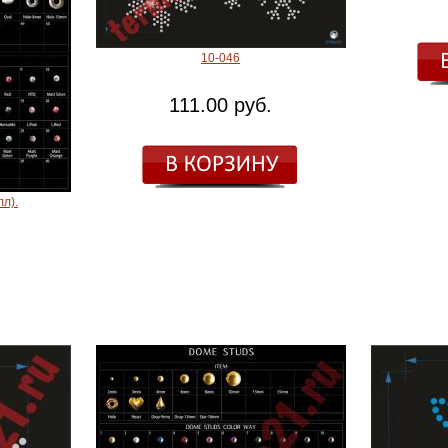
10-046
111.00 руб.
лл).