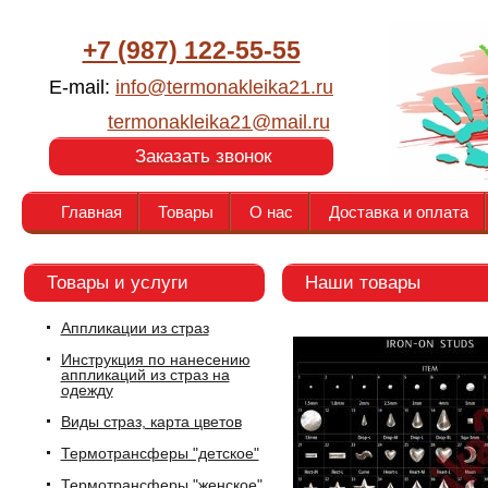
+7 (987) 122-55-55
E-mail:
info@termonakleika21.ru
termonakleika21@mail.ru
Заказать звонок
Главная
Товары
О нас
Доставка и оплата
Товары и услуги
Наши товары
Аппликации из страз
Инструкция по нанесению
аппликаций из страз на
одежду
Виды страз, карта цветов
Термотрансферы "детское"
Термотрансферы "женское"