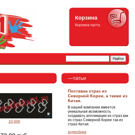
Корзина
Корзина пуста
—татьи
Поставка страз из
Северной Кореи, а также из
Китая.
В нашей компании имеется
уникальная возможность
создавать аппликации из страз как
из страз Северной Кореи так из
10-006
страз Китая.
ѕодробнее