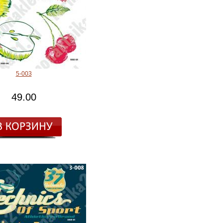
5-003
49.00