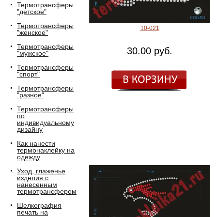
Термотрансферы
"детское"
Термотрансферы
10-021
"женское"
Термотрансферы
30.00 руб.
"мужское"
Термотрансферы
"спорт"
Термотрансферы
"разное"
Термотрансферы
по
индивидуальному
дизайну
Как нанести
термонаклейку на
одежду
Уход, глаженье
изделия с
нанесенным
термотрансфером
Шелкография
печать на