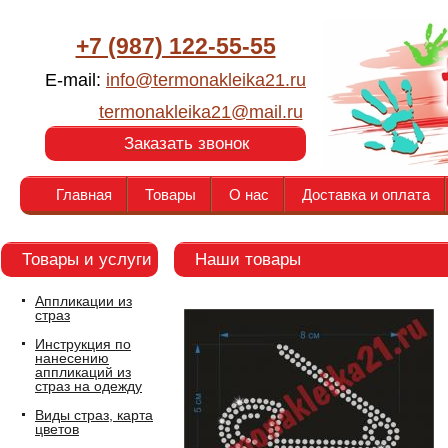
+7 (987) 122-55-55
E-mail:
info@termonakleika21.ru
termonakleika21@mail.ru
Заказать звонок
Главная
Товары
О нас
Доставка и оплата
Товары и услуги
Наши товары
Аппликации из
страз
Инструкция по
нанесению
аппликаций из
страз на одежду
Виды страз, карта
цветов