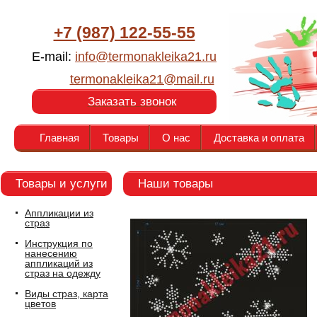
+7 (987) 122-55-55
E-mail:
info@termonakleika21.ru
termonakleika21@mail.ru
Заказать звонок
Главная
Товары
О нас
Доставка и оплата
Товары и услуги
Наши товары
Аппликации из
страз
Инструкция по
нанесению
аппликаций из
страз на одежду
Виды страз, карта
цветов