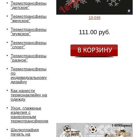
Термотрансферы
"детское"
Термотрансферы
10-046
"женское"
Термотрансферы
111.00 руб.
"мужское"
Термотрансферы
"спорт"
Термотрансферы
"разное"
Термотрансферы
по
индивидуальному
дизайну
Как нанести
термонаклейку на
одежду
Уход, глаженье
изделия с
нанесенным
термотрансфером
Шелкография
печать на