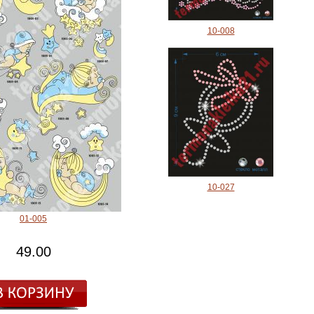
10-008
10-027
01-005
49.00