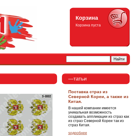
Корзина
Корзина пуста
—татьи
Поставка страз из
Северной Кореи, а также из
Китая.
В нашей компании имеется
уникальная возможность
создавать аппликации из страз как
из страз Северной Кореи так из
страз Китая.
ѕодробнее