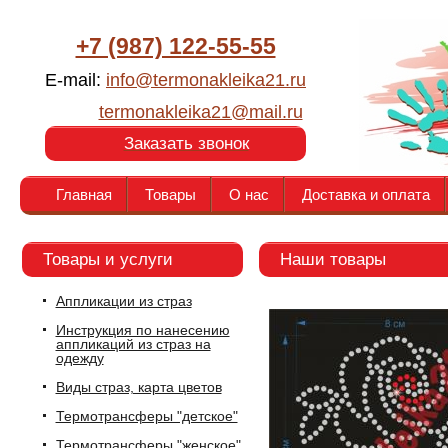
+7 (987) 122-55-55
E-mail:
info@termonakleika21.ru
termonakleika21@mail.ru
Заказать звонок
Главная
Товары
О нас
Доставка и оплата
Товары и услуги
Наши товары
Аппликации из страз
Инструкция по нанесению
аппликаций из страз на
одежду
Виды страз, карта цветов
Термотрансферы "детское"
Термотрансферы "женское"