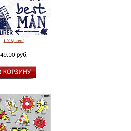
1-016(т.син.)
49.00 руб.