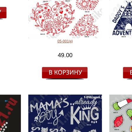
05-001(к)
49.00