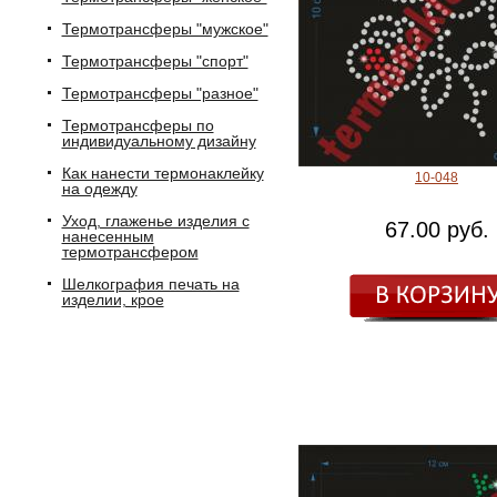
Термотрансферы "мужское"
Термотрансферы "спорт"
Термотрансферы "разное"
Термотрансферы по
индивидуальному дизайну
Как нанести термонаклейку
10-048
на одежду
Уход, глаженье изделия с
67.00 руб.
нанесенным
термотрансфером
Шелкография печать на
изделии, крое