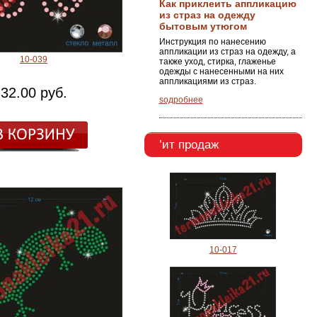
Как приклеить аппликацию
из страз на одежду
бытовым утюгом
Инструкция по нанесению
аппликации из страз на одежду, а
10-039
также уход, стирка, глаженье
одежды с нанесенными на них
аппликациями из страз.
32.00 руб.
ѕодробнее
’ит продаж
10-017