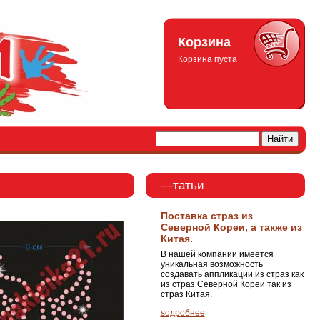
Корзина
Корзина пуста
—татьи
Поставка страз из
Северной Кореи, а также из
Китая.
В нашей компании имеется
уникальная возможность
создавать аппликации из страз как
из страз Северной Кореи так из
страз Китая.
ѕодробнее