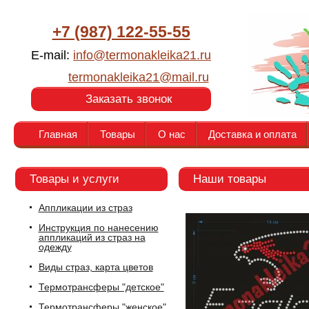
+7 (987) 122-55-55
E-mail:
info@termonakleika21.ru
termonakleika21@mail.ru
Заказать звонок
Главная
Товары
О нас
Доставка и оплата
Товары и услуги
Наши товары
Аппликации из страз
Инструкция по нанесению
аппликаций из страз на
одежду
Виды страз, карта цветов
Термотрансферы "детское"
Термотрансферы "женское"