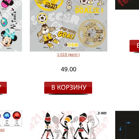
1-019 (желт.)
49.00
раз