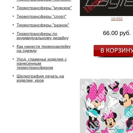
Термотрансферы "мужское"
Термотрансферы "спорт"
10-032
Термотрансферы "разное"
66.00 руб.
Термотрансферы по
индивидуальному дизайну
Как нанести термонаклейку
на одежду
Уход, глаженье изделия с
нанесенным
термотрансфером
Шелкография печать на
изделии, крое