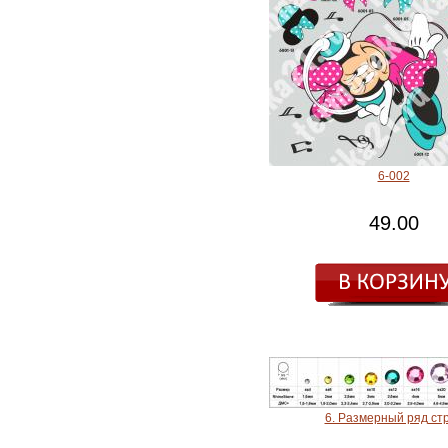
6-002
49.00
6. Размерный ряд ст